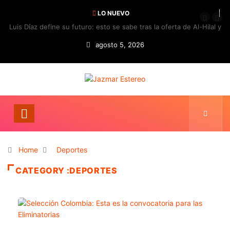
LO NUEVO
Luis Díaz define su futuro: esto se sabe tras la oferta de Al-Hilal y
la respuesta del Bayern
agosto 5, 2026
Home
Deportes
CATEGORY :DEPORTES