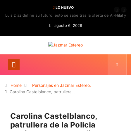
LO NUEVO
Luis Díaz define su futuro: esto se sabe tras la oferta de Al-Hilal y
la respuesta del Bayern
agosto 6, 2026
Home
Personajes en Jazmar Estéreo.
Carolina Castelblanco, patrullera…
Carolina Castelblanco,
patrullera de la Policia