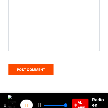
Radio
© 2020, Jazmar Estereo. Desarrollado por:
Aiserver.com
AL
en
AIRE