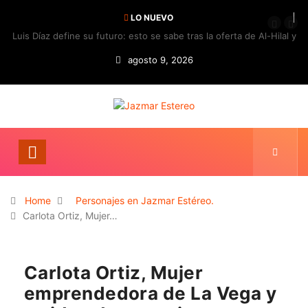
LO NUEVO
Luis Díaz define su futuro: esto se sabe tras la oferta de Al-Hilal y
la respuesta del Bayern
agosto 9, 2026
Home
Personajes en Jazmar Estéreo.
Carlota Ortiz, Mujer…
Carlota Ortiz, Mujer
emprendedora de La Vega y