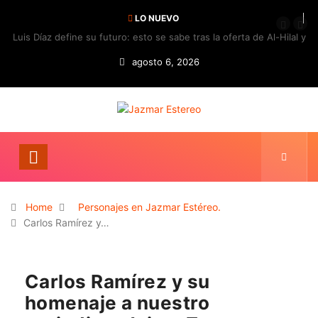
LO NUEVO
Luis Díaz define su futuro: esto se sabe tras la oferta de Al-Hilal y
la respuesta del Bayern
agosto 6, 2026
Home
Personajes en Jazmar Estéreo.
Carlos Ramírez y…
Carlos Ramírez y su
homenaje a nuestro