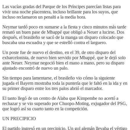
Las vacías gradas del Parque de los Príncipes parecían listas para
vivir una noche placentera, incluso brillante para los suyos, que
incluso reclamaron un penalti a la media hora.
Neymar tardó poco en sumarse a la fiesta y cinco minutos más tarde
remató un buen pase de Mbappé que obligó a Neuer a lucirse. Dos
después, el brasileño se sacó de la manga un disparo colocado que
buscaba una escuadra y que se estrelló contra el larguero.
Un poste fue de nuevo el destino, en el 39, de otro disparo del
exbarcelonista, de nuevo bien servido por Mbappé, que le dejó solo
ante Neuer. Neymar negoció bien el mano a mano, pero su disparo
ajustado encontró de nuevo un palo.
Sin tiempo para lamentarse, el brasileño vio cómo la siguiente
jugada el Bayern mostraba toda la puntería que le faltó en la ida y en
su primer disparo entre los tres palos abrió el marcador.
El tanto llegó de un centro de Alaba que Kimpembe no acertó a
rechazar y se vio superado por Chuopo-Moting, exjugador del PSG,
que logró así su cuarto tanto en la competición.
UN PRECIPICIO
El partido ingresó en un precipicio. Un gol alemán llevaba el vértigo