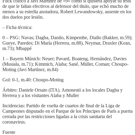
Flick colocó a Javi Martínez de «9» como si quisiera apoyar su tesis
de que le faltan efectivos al defensor del título, que echó mucho de
menos a su estrella anotadora, Robert Lewandowsky, ausente en los
dos duelos por lesión.
– Ficha técnica:
0 – PSG: Navas; Dagba, Danilo, Kimpembe, Diallo (Bakker, m.59);
Gueye, Paredes; Di María (Herrera, m.88), Neymar, Draxler (Kean,
m.73); Mbappé
1 – Bayern Múnich: Neuer; Pavard, Boateng, Hernández, Davies
(Musiala, m.71); Kimmich, Alaba; Sané, Müller, Coman; Choupo-
Moting (Javi Martínez, m.84)
Gol: 0-1, m.40: Choupo-Moting
Árbitro: Daniele Orsato (ITA). Amonestó a los locales Dagba y
Herrera y a los visitantes Alaba y Muller
Incidencias: Partido de vuelta de cuartos de final de la Liga de
Campeones disputado en el Parque de los Príncipes de París a puerta
cerrada por las restricciones ligadas a la crisis sanitaria del
coronavirus.
Fuente