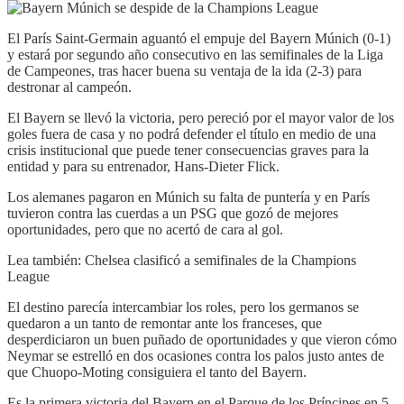
El París Saint-Germain aguantó el empuje del Bayern Múnich (0-1)
y estará por segundo año consecutivo en las semifinales de la Liga
de Campeones, tras hacer buena su ventaja de la ida (2-3) para
destronar al campeón.
El Bayern se llevó la victoria, pero pereció por el mayor valor de los
goles fuera de casa y no podrá defender el título en medio de una
crisis institucional que puede tener consecuencias graves para la
entidad y para su entrenador, Hans-Dieter Flick.
Los alemanes pagaron en Múnich su falta de puntería y en París
tuvieron contra las cuerdas a un PSG que gozó de mejores
oportunidades, pero que no acertó de cara al gol.
Lea también: Chelsea clasificó a semifinales de la Champions
League
El destino parecía intercambiar los roles, pero los germanos se
quedaron a un tanto de remontar ante los franceses, que
desperdiciaron un buen puñado de oportunidades y que vieron cómo
Neymar se estrelló en dos ocasiones contra los palos justo antes de
que Chuopo-Moting consiguiera el tanto del Bayern.
Es la primera victoria del Bayern en el Parque de los Príncipes en 5