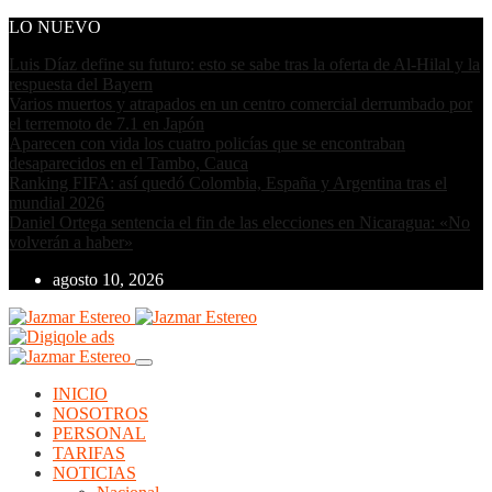
LO NUEVO
Luis Díaz define su futuro: esto se sabe tras la oferta de Al-Hilal y la
respuesta del Bayern
Varios muertos y atrapados en un centro comercial derrumbado por
el terremoto de 7.1 en Japón
Aparecen con vida los cuatro policías que se encontraban
desaparecidos en el Tambo, Cauca
Ranking FIFA: así quedó Colombia, España y Argentina tras el
mundial 2026
Daniel Ortega sentencia el fin de las elecciones en Nicaragua: «No
volverán a haber»
agosto 10, 2026
INICIO
NOSOTROS
PERSONAL
TARIFAS
NOTICIAS