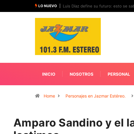
LO NUEVO
Luis Díaz define su futuro: esto se sab
INICIO
NOSOTROS
PERSONAL
Home
Personajes en Jazmar Estéreo.
Amparo Sandino y el l