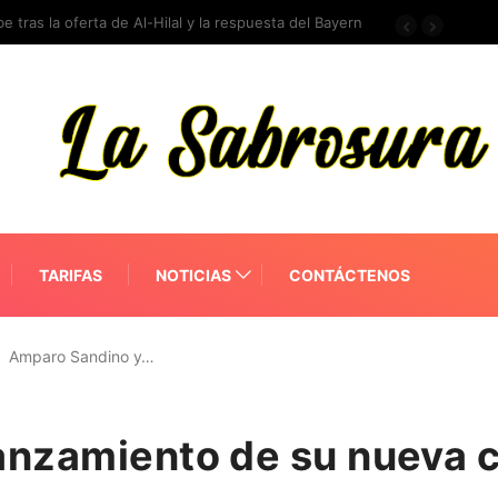
e tras la oferta de Al-Hilal y la respuesta del Bayern
TARIFAS
NOTICIAS
CONTÁCTENOS
Amparo Sandino y…
anzamiento de su nueva 