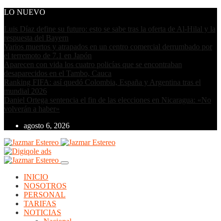
LO NUEVO
Luis Díaz define su futuro: esto se sabe tras la oferta de Al-Hilal y la
respuesta del Bayern
Varios muertos y atrapados en un centro comercial derrumbado por
el terremoto de 7.1 en Japón
Aparecen con vida los cuatro policías que se encontraban
desaparecidos en el Tambo, Cauca
Ranking FIFA: así quedó Colombia, España y Argentina tras el
mundial 2026
Daniel Ortega sentencia el fin de las elecciones en Nicaragua: «No
volverán a haber»
agosto 6, 2026
INICIO
NOSOTROS
PERSONAL
TARIFAS
NOTICIAS