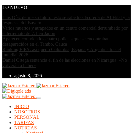
LO NUEVO
Luis Díaz define su futuro: esto se sabe tras la oferta de Al-Hilal y la
respuesta del Bayern
Varios muertos y atrapados en un centro comercial derrumbado por
el terremoto de 7.1 en Japón
Aparecen con vida los cuatro policías que se encontraban
desaparecidos en el Tambo, Cauca
Ranking FIFA: así quedó Colombia, España y Argentina tras el
mundial 2026
Daniel Ortega sentencia el fin de las elecciones en Nicaragua: «No
volverán a haber»
agosto 8, 2026
INICIO
NOSOTROS
PERSONAL
TARIFAS
NOTICIAS