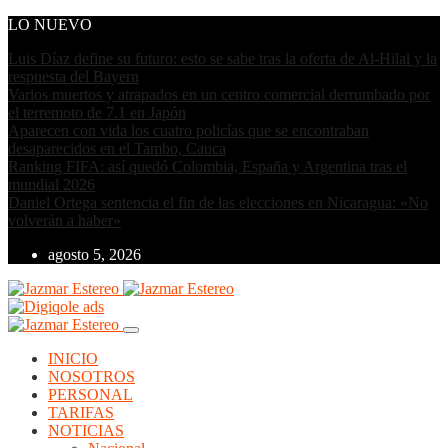
LO NUEVO
Luis Díaz define su futuro: esto se sabe tras la oferta de Al-Hilal y la
respuesta del Bayern
Varios muertos y atrapados en un centro comercial derrumbado por
el terremoto de 7.1 en Japón
Aparecen con vida los cuatro policías que se encontraban
desaparecidos en el Tambo, Cauca
Ranking FIFA: así quedó Colombia, España y Argentina tras el
mundial 2026
Daniel Ortega sentencia el fin de las elecciones en Nicaragua: «No
volverán a haber»
agosto 5, 2026
INICIO
NOSOTROS
PERSONAL
TARIFAS
NOTICIAS