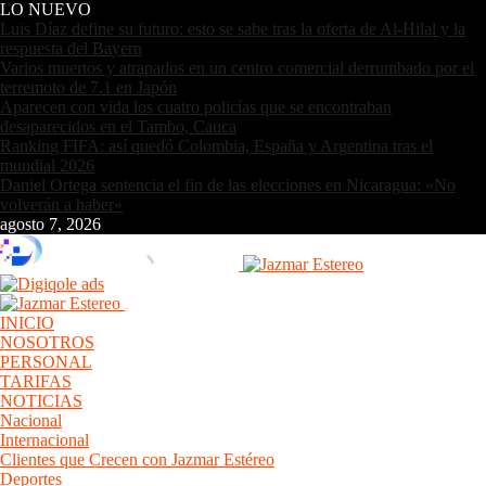
LO NUEVO
Luis Díaz define su futuro: esto se sabe tras la oferta de Al-Hilal y la
respuesta del Bayern
Varios muertos y atrapados en un centro comercial derrumbado por el
terremoto de 7.1 en Japón
Aparecen con vida los cuatro policías que se encontraban
desaparecidos en el Tambo, Cauca
Ranking FIFA: así quedó Colombia, España y Argentina tras el
mundial 2026
Daniel Ortega sentencia el fin de las elecciones en Nicaragua: «No
volverán a haber»
agosto 7, 2026
INICIO
NOSOTROS
PERSONAL
TARIFAS
NOTICIAS
Nacional
Internacional
Clientes que Crecen con Jazmar Estéreo
Deportes