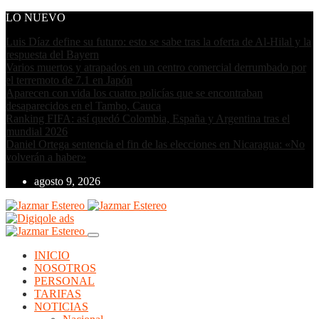
LO NUEVO
Luis Díaz define su futuro: esto se sabe tras la oferta de Al-Hilal y la
respuesta del Bayern
Varios muertos y atrapados en un centro comercial derrumbado por
el terremoto de 7.1 en Japón
Aparecen con vida los cuatro policías que se encontraban
desaparecidos en el Tambo, Cauca
Ranking FIFA: así quedó Colombia, España y Argentina tras el
mundial 2026
Daniel Ortega sentencia el fin de las elecciones en Nicaragua: «No
volverán a haber»
agosto 9, 2026
INICIO
NOSOTROS
PERSONAL
TARIFAS
NOTICIAS