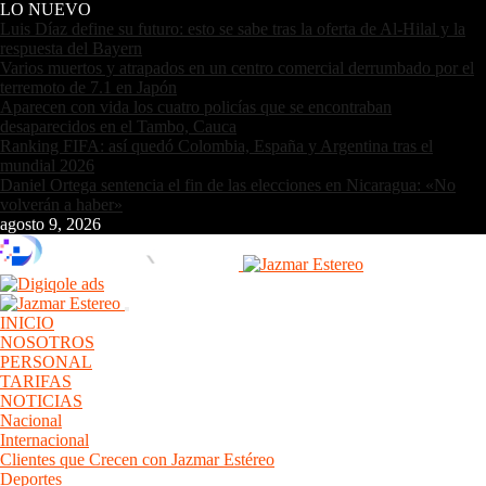
LO NUEVO
Luis Díaz define su futuro: esto se sabe tras la oferta de Al-Hilal y la
respuesta del Bayern
Varios muertos y atrapados en un centro comercial derrumbado por el
terremoto de 7.1 en Japón
Aparecen con vida los cuatro policías que se encontraban
desaparecidos en el Tambo, Cauca
Ranking FIFA: así quedó Colombia, España y Argentina tras el
mundial 2026
Daniel Ortega sentencia el fin de las elecciones en Nicaragua: «No
volverán a haber»
agosto 9, 2026
INICIO
NOSOTROS
PERSONAL
TARIFAS
NOTICIAS
Nacional
Internacional
Clientes que Crecen con Jazmar Estéreo
Deportes