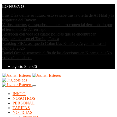
LO NUEVO
Luis Díaz define su futuro: esto se sabe tras la oferta de Al-Hilal y la
respuesta del Bayern
Varios muertos y atrapados en un centro comercial derrumbado por
el terremoto de 7.1 en Japón
Aparecen con vida los cuatro policías que se encontraban
desaparecidos en el Tambo, Cauca
Ranking FIFA: así quedó Colombia, España y Argentina tras el
mundial 2026
Daniel Ortega sentencia el fin de las elecciones en Nicaragua: «No
volverán a haber»
agosto 8, 2026
INICIO
NOSOTROS
PERSONAL
TARIFAS
NOTICIAS